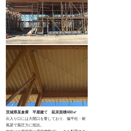
茨城県某倉庫 平屋建て 延床面積480㎡
出入り口には大開口を要しており、偏平柱・耐
風梁で風圧力に抵抗。