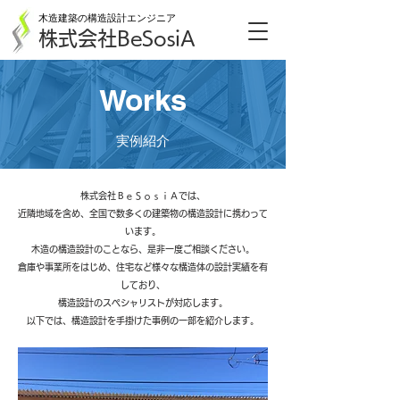
木造建築の構造設計エンジニア
株式会社BeSosiA
Works
実例紹介
株式会社ＢｅＳｏｓｉＡでは、
近隣地域を含め、全国で数多くの建築物の構造設計に携わって
います。
木造の構造設計のことなら、是非一度
ご相談ください。
倉庫や事業所をはじめ、住宅など様々な構造体の設計実績を有
しており、
構造設計のスペシャリストが対応します。
以下では、
構造設計を手掛けた事例の一部を紹介します。